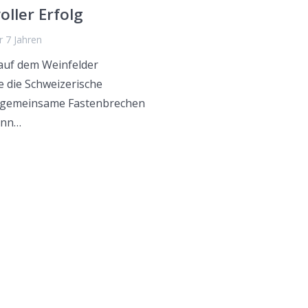
ller Erfolg
r 7 Jahren
auf dem Weinfelder
 die Schweizerische
te gemeinsame Fastenbrechen
ann…