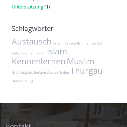
Unterstützung
(1)
Schlagwörter
Austausch
Bajram
Bayram
Brunnenbau
Eid
Islam
Fastenbrechen
Helfen
Kennenlernen
Muslim
Thurgau
Nachhaltigkeit
Religion
Spende
Teilen
Unterstützung
Kontakt