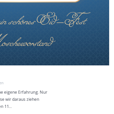
ren
ne eigene Erfahrung. Nur
se wir daraus ziehen
en 11…