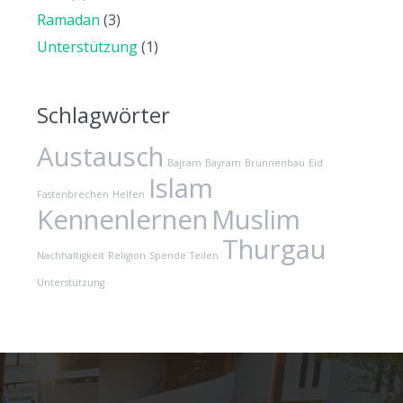
Ramadan
(3)
Unterstützung
(1)
Schlagwörter
Austausch
Bajram
Bayram
Brunnenbau
Eid
Islam
Fastenbrechen
Helfen
Kennenlernen
Muslim
Thurgau
Nachhaltigkeit
Religion
Spende
Teilen
Unterstützung