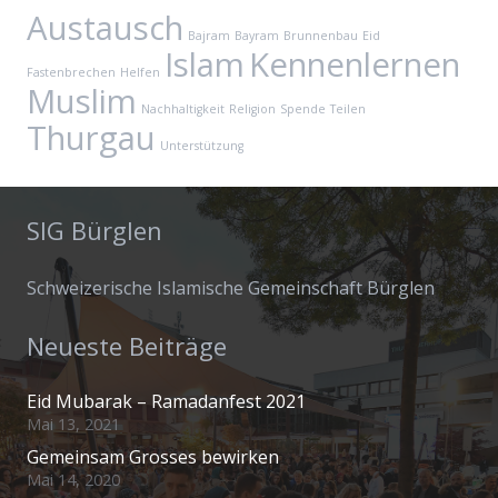
Austausch
Bajram
Bayram
Brunnenbau
Eid
Islam
Kennenlernen
Fastenbrechen
Helfen
Muslim
Nachhaltigkeit
Religion
Spende
Teilen
Thurgau
Unterstützung
SIG Bürglen
Schweizerische Islamische Gemeinschaft Bürglen
Neueste Beiträge
Eid Mubarak – Ramadanfest 2021
Mai 13, 2021
Gemeinsam Grosses bewirken
Mai 14, 2020