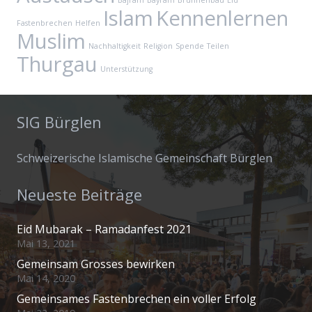
Bajram
Bayram
Brunnenbau
Eid
Islam
Kennenlernen
Fastenbrechen
Helfen
Muslim
Nachhaltigkeit
Religion
Spende
Teilen
Thurgau
Unterstützung
SIG Bürglen
Schweizerische Islamische Gemeinschaft Bürglen
Neueste Beiträge
Eid Mubarak – Ramadanfest 2021
Mai 13, 2021
Gemeinsam Grosses bewirken
Mai 14, 2020
Gemeinsames Fastenbrechen ein voller Erfolg