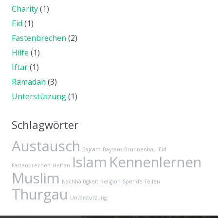
Charity
(1)
Eid
(1)
Fastenbrechen
(2)
Hilfe
(1)
Iftar
(1)
Ramadan
(3)
Unterstützung
(1)
Schlagwörter
Austausch
Bajram
Bayram
Brunnenbau
Eid
Islam
Kennenlernen
Fastenbrechen
Helfen
Muslim
Nachhaltigkeit
Religion
Spende
Teilen
Thurgau
Unterstützung