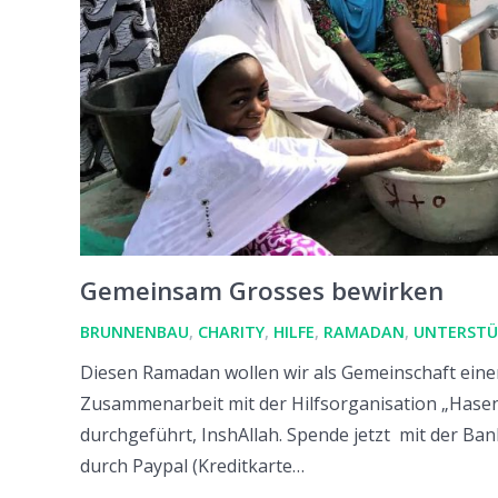
Gemeinsam Grosses bewirken
BRUNNENBAU
,
CHARITY
,
HILFE
,
RAMADAN
,
UNTERST
Diesen Ramadan wollen wir als Gemeinschaft ein
Zusammenarbeit mit der Hilfsorganisation „Hase
durchgeführt, InshAllah. Spende jetzt mit der Ba
durch Paypal (Kreditkarte…