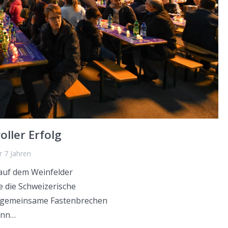
ller Erfolg
r 7 Jahren
auf dem Weinfelder
 die Schweizerische
te gemeinsame Fastenbrechen
ann…