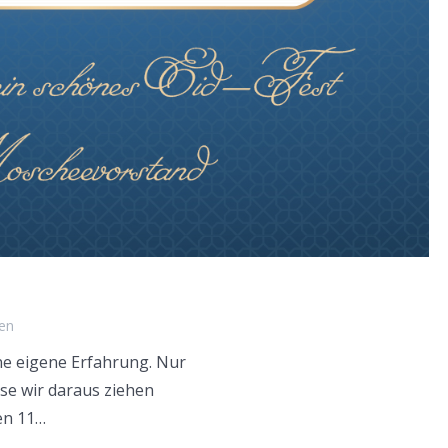
ren
ne eigene Erfahrung. Nur
se wir daraus ziehen
en 11…