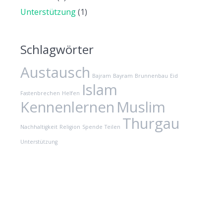
Unterstützung
(1)
Schlagwörter
Austausch
Bajram
Bayram
Brunnenbau
Eid
Islam
Fastenbrechen
Helfen
Kennenlernen
Muslim
Thurgau
Nachhaltigkeit
Religion
Spende
Teilen
Unterstützung