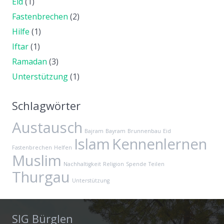
Eid
(1)
Fastenbrechen
(2)
Hilfe
(1)
Iftar
(1)
Ramadan
(3)
Unterstützung
(1)
Schlagwörter
Austausch
Bajram
Bayram
Brunnenbau
Eid
Islam
Kennenlernen
Fastenbrechen
Helfen
Muslim
Nachhaltigkeit
Religion
Spende
Teilen
Thurgau
Unterstützung
SIG Bürglen